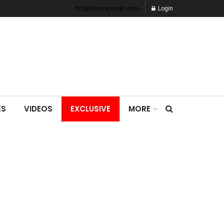
hrs@hemrajsingh.com
Login
ES
VIDEOS
EXCLUSIVE
MORE