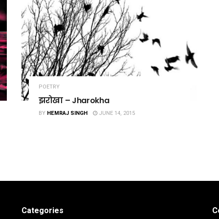
POETRY
झरोखा – Jharokha
BY
HEMRAJ SINGH
JUNE 14, 2015
Categories
C