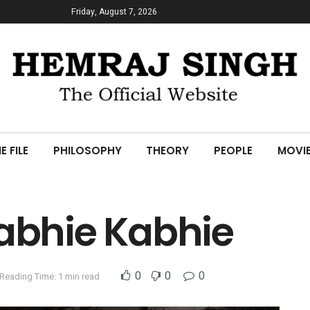
Friday, August 7, 2026
E FILE
PHILOSOPHY
THEORY
PEOPLE
MOVI
abhie Kabhie
0
0
0
Reading Time: 1 min read