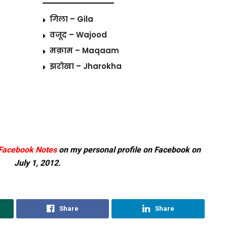
गिला – Gila
वजूद – Wajood
मक़ाम – Maqaam
झरोखा – Jharokha
Facebook Notes
on my personal profile on Facebook on
July 1, 2012.
Share
Share