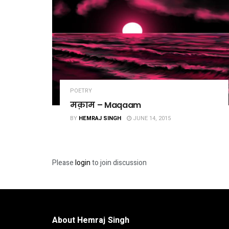
POETRY
मक़ाम – Maqaam
BY
HEMRAJ SINGH
JUNE 14, 2015
Please
login
to join discussion
About Hemraj Singh