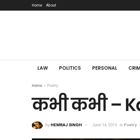
Home
About
LAW
POLITICS
PERSONAL
CRIM
Home
Poetry
कभी कभी – K
by
HEMRAJ SINGH
June 14, 2015
in
Poetry