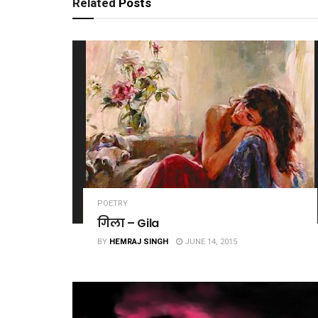
Related
Posts
POETRY
गिला – Gila
BY
HEMRAJ SINGH
JUNE 14, 2015