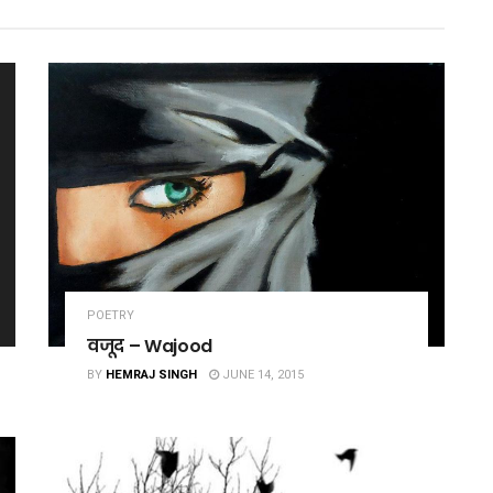
POETRY
वजूद – Wajood
BY
HEMRAJ SINGH
JUNE 14, 2015